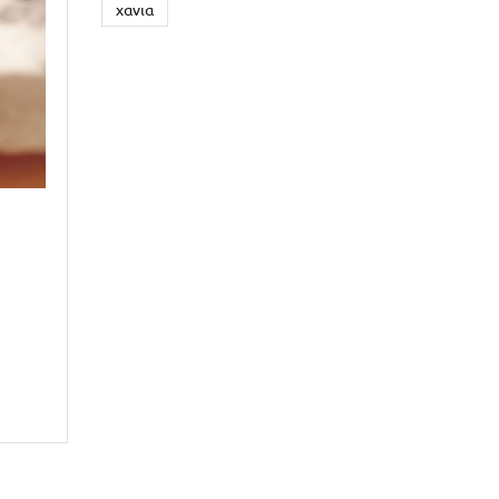
χανια