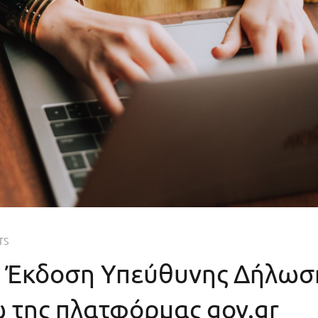
TS
 Έκδοση Υπεύθυνης Δήλωσ
 της πλατφόρμας gov.gr