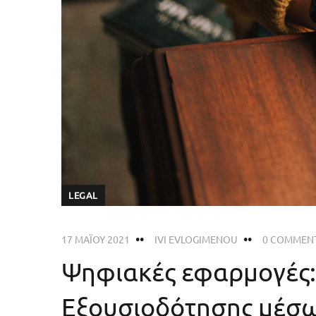
LEGAL
17 ΜΑΪ́ΟΥ 2021
IVI EVLOGIMENOU
0 COMMEN
Ψηφιακές εφαρμογές:
Εξουσιοδότησης μέσω