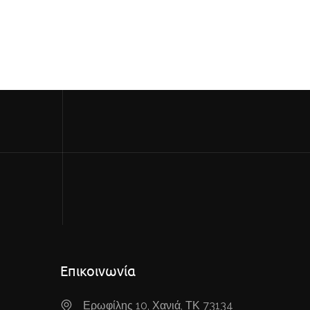
Επικοινωνία
Ερωφίλης 10, Χανιά, ΤΚ 73134