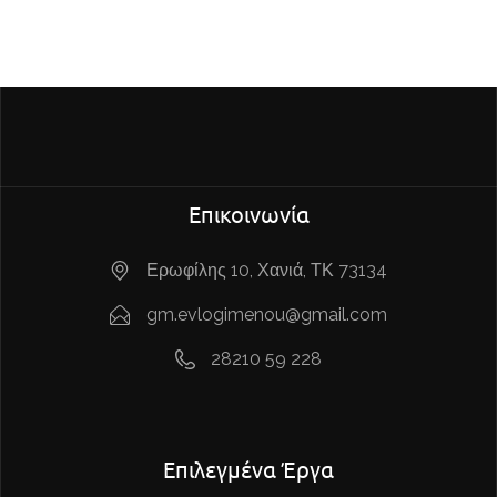
Επικοινωνία
Ερωφίλης 10, Χανιά, ΤΚ 73134
gm.evlogimenou@gmail.com
28210 59 228
Επιλεγμένα Έργα