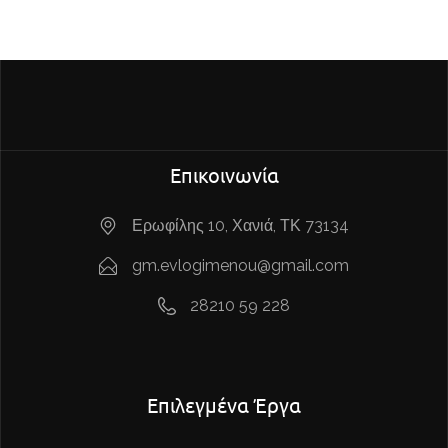
Επικοινωνία
Ερωφίλης 10, Χανιά, ΤΚ 73134
gm.evlogimenou@gmail.com
28210 59 228
Επιλεγμένα Έργα