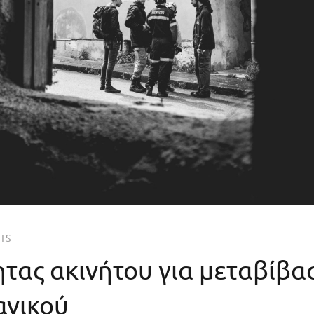
TS
τας ακινήτου για μεταβίβα
ανικού