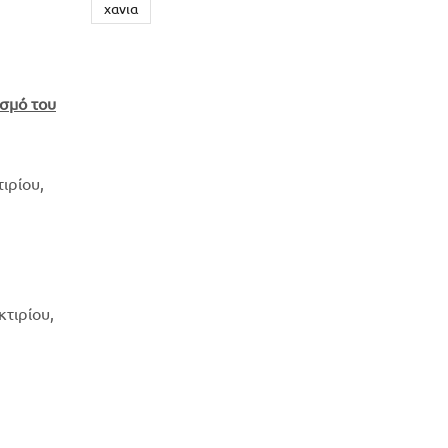
χανια
ισμό του
ιρίου,
κτιρίου,