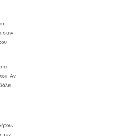
ου
α στην
του
έπει
του. Αν
βάλει
νήτου.
ε τον