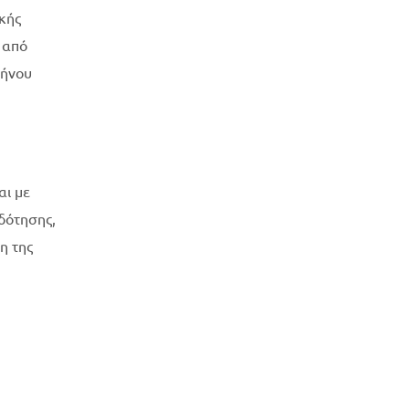
κής
ι από
μήνου
αι με
δότησης,
η της