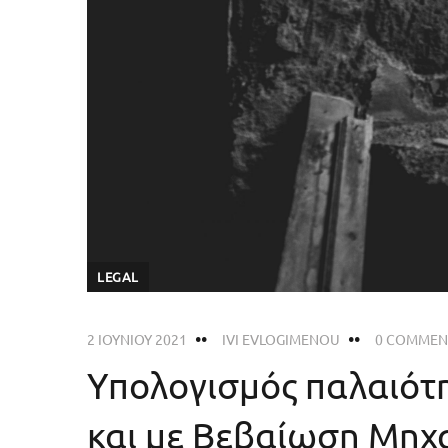
LEGAL
2 ΙΟΥΝΊΟΥ 2021
IVI EVLOGIMENOU
0 COMMEN
Υπολογισμός παλαιότη
και με Βεβαίωση Μηχ