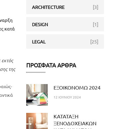
ARCHITECTURE
[3]
έναρξη
DESIGN
[1]
ες κατά
LEGAL
[25]
ε εκτός
ΠΡΌΣΦΑΤΑ ΆΡΘΡΑ
σης της
ραιώς-
ΕΞΟΙΚΟΝΟΜΩ 2024
αντικά
12 ΙΟΥΝΊΟΥ 2024
ΚΑΤΑΤΑΞΗ
ΞΕΝΟΔΟΧΕΙΑΚΩΝ