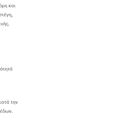
όμη και
στέγη,
υής.
ιότητά
κατά την
πέδων.