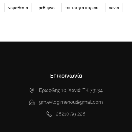
νομοθεσια
ρεθυμνο
ταυτοτητα κτιριου
χανια
Επικοινωνία
Ερωφίλης 10, Χανιά, ΤΚ 73134
gm.evlogimenou@gmail.com
28210 59 228