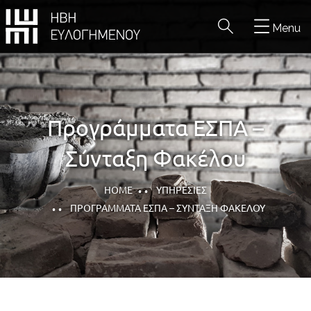
Menu
Προγράμματα ΕΣΠΑ –
Σύνταξη Φακέλου
HOME
ΥΠΗΡΕΣΊΕΣ
ΠΡΟΓΡΆΜΜΑΤΑ ΕΣΠΑ – ΣΎΝΤΑΞΗ ΦΑΚΈΛΟΥ