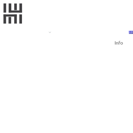
ΠΡΟΦΙΛ
ΥΠΗΡΕΣΙΕΣ
ΕΡΓΑ
NEA
ΕΠΙΚΟΙΝΩΝΙΑ
Info